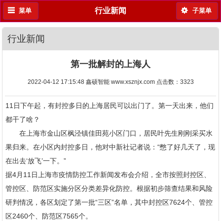
行业新闻
菜单
子菜单
行业新闻
第一批解封的上海人
2022-04-12 17:15:48 鑫硕智能 www.xsznjx.com 点击数：
3323
11日下午起，有封控多日的上海居民可以出门了。第一天出来，他们
都干了啥？
在上海市金山区枫泾镇佳田苑小区门口，居民叶先生刚刚采买水
果归来。在小区内封控多日，他对中新社记者说：“憋了好几天了，现
在出去‘放飞’一下。”
据4月11日上海市疫情防控工作新闻发布会介绍，全市按照封控区、
管控区、防范区实施分区分类差异化防控。根据初步筛查结果和风险
研判情况，各区划定了第一批“三区”名单，其中封控区7624个、管控
区2460个、防范区7565个。